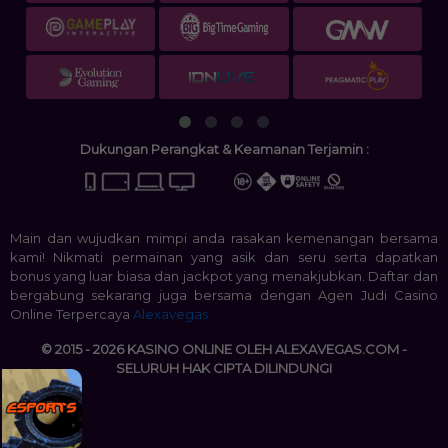
Dukungan Perangkat & Keamanan Terjamin :
Main dan wujudkan mimpi anda rasakan kemenangan bersama
kami! Nikmati permainan yang asik dan seru serta dapatkan
bonus yang luar biasa dan jackpot yang menakjubkan. Daftar dan
bergabung sekarang juga bersama dengan Agen Judi Casino
Online Terpercaya
Alexavegas
© 2015 - 2026 KASINO ONLINE OLEH ALEXAVEGAS.COM -
SELURUH HAK CIPTA DILINDUNGI