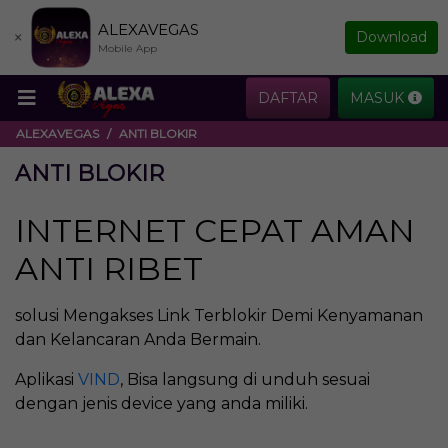
ALEXAVEGAS
×
Download
Mobile App
DAFTAR
MASUK
ALEXAVEGAS
ANTI BLOKIR
ANTI BLOKIR
INTERNET CEPAT AMAN
ANTI RIBET
solusi Mengakses Link Terblokir Demi Kenyamanan
dan Kelancaran Anda Bermain.
Aplikasi
VIND
, Bisa langsung di unduh sesuai
dengan jenis device yang anda miliki.