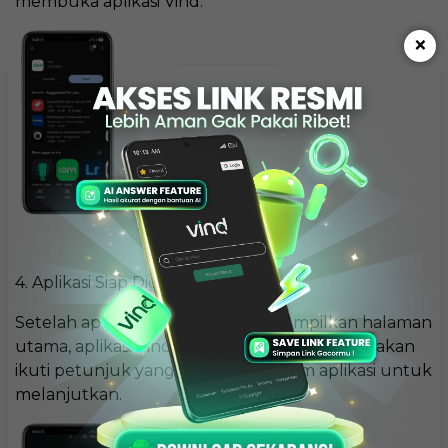
membuka aplikasi Vind.
×
4. Aplikasi Siap Digunakan
Setelah aplikasi terbuka dan menampilkan halaman
utama, aplikasi Vind sudah siap digunakan. Silakan
ikuti petunjuk yang tersedia di dalam aplikasi untuk
melanjutkan.